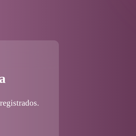
a
registrados.