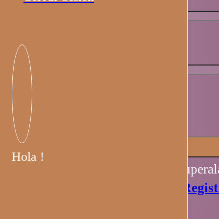
Contraseña
*
Recuérdame
Iniciar sesión
Hola !
Perdiste tu contraseña? Recupera
Aún no tienes una cuenta?
Regist
Ahora.