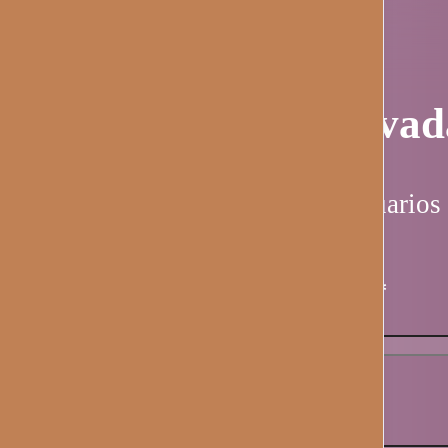
Página privad
Esta página es solo para usuarios 
Nombre de usuario / email
*
Contraseña
*