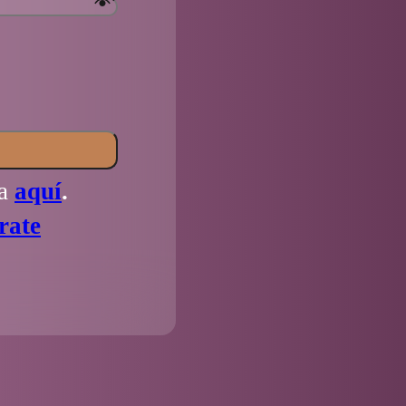
la
aquí
.
rate