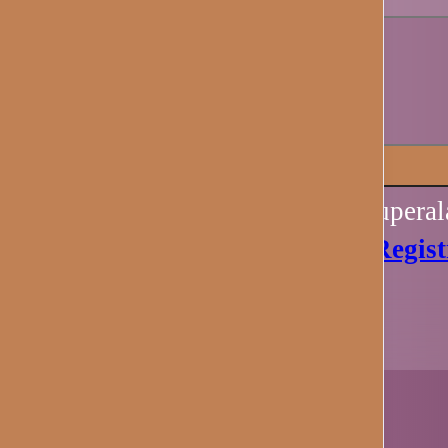
Recuérdame
Iniciar sesión
Perdiste tu contraseña? Recupera
Aún no tienes una cuenta?
Regist
Ahora.