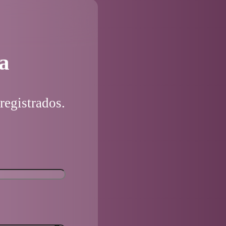
a
registrados.