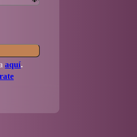
la
aquí
.
rate