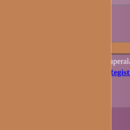
Recuérdame
Iniciar sesión
Perdiste tu contraseña? Recupera
Aún no tienes una cuenta?
Regist
Ahora.