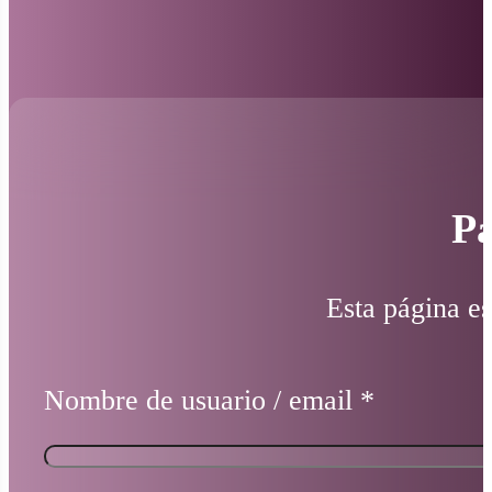
Pá
Esta página es
Nombre de usuario / email
*