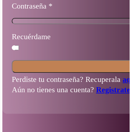
Contraseña
*
Recuérdame
Perdiste tu contraseña? Recuperala
aq
Aún no tienes una cuenta?
Registrate