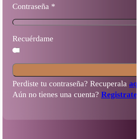
Contraseña
*
Recuérdame
Perdiste tu contraseña? Recuperala
aq
Aún no tienes una cuenta?
Registrate