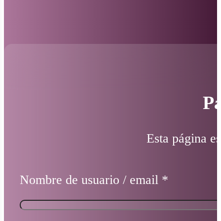
Pá
Esta página es
Nombre de usuario / email
*