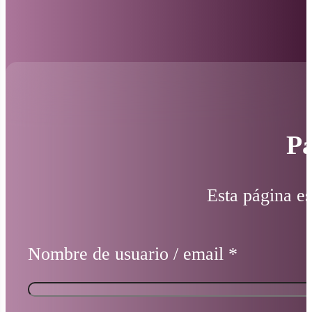
Pá
Esta página es
Nombre de usuario / email
*