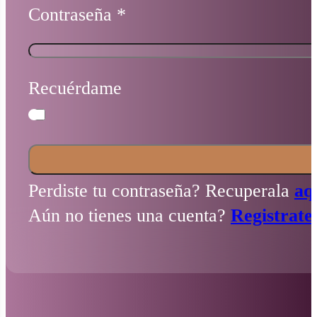
Contraseña
*
Recuérdame
Perdiste tu contraseña? Recuperala
aq
Aún no tienes una cuenta?
Registrate