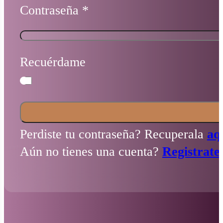
Contraseña
*
Recuérdame
Perdiste tu contraseña? Recuperala
aq
Aún no tienes una cuenta?
Registrate