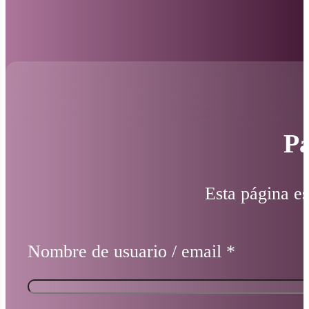
Pá
Esta página es
Nombre de usuario / email
*