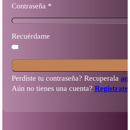
Contraseña
*
Recuérdame
Perdiste tu contraseña? Recuperala
aq
Aún no tienes una cuenta?
Registrate