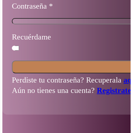
Contraseña
*
Recuérdame
Perdiste tu contraseña? Recuperala
aq
Aún no tienes una cuenta?
Registrate