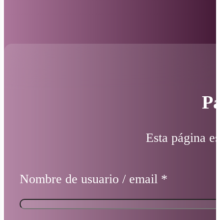
Pá
Esta página es
Nombre de usuario / email
*