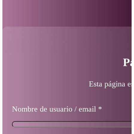
Pá
Esta página es
Nombre de usuario / email
*