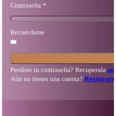
Contraseña
*
Recuérdame
Perdiste tu contraseña? Recuperala
aq
Aún no tienes una cuenta?
Registrate