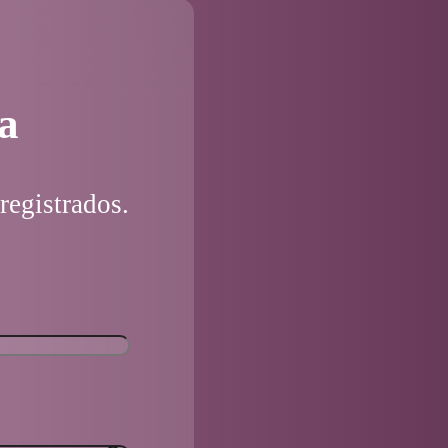
a
registrados.