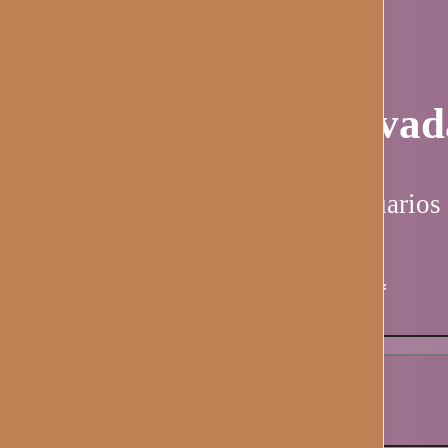
Página privad
Esta página es solo para usuarios 
Nombre de usuario / email
*
Contraseña
*