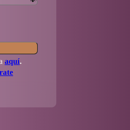
la
aquí
.
rate