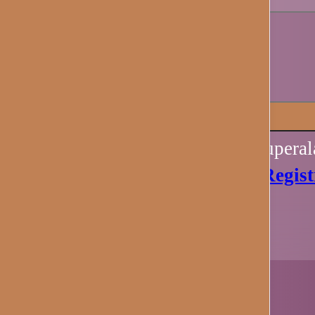
Recuérdame
Iniciar sesión
Perdiste tu contraseña? Recupera
Aún no tienes una cuenta?
Regist
Ahora.