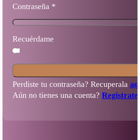
Contraseña
*
Recuérdame
Perdiste tu contraseña? Recuperala
aq
Aún no tienes una cuenta?
Registrate