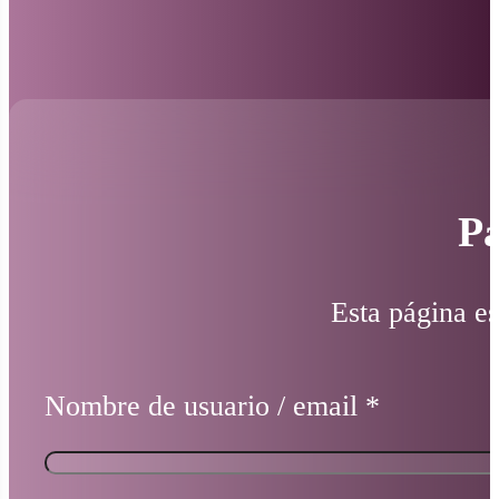
Pá
Esta página es
Nombre de usuario / email
*