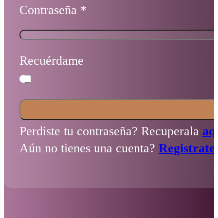
Contraseña
*
Recuérdame
Perdiste tu contraseña? Recuperala
aq
Aún no tienes una cuenta?
Registrate