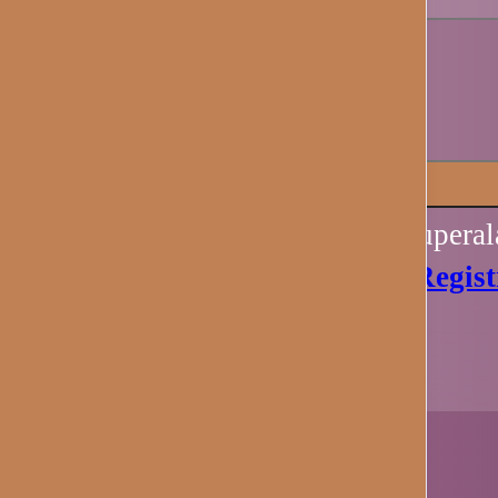
Recuérdame
Iniciar sesión
Perdiste tu contraseña? Recupera
Aún no tienes una cuenta?
Regist
Ahora.