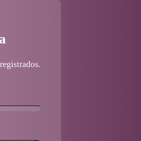
a
registrados.