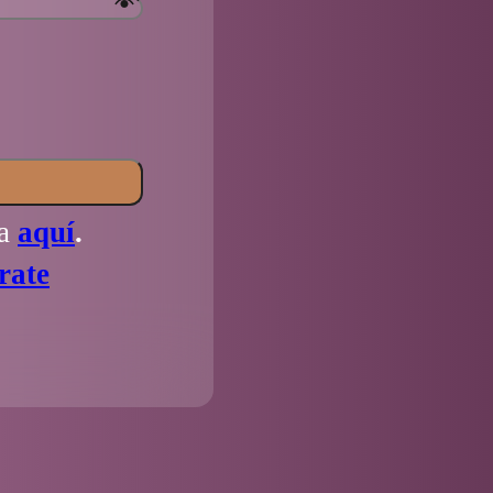
la
aquí
.
rate