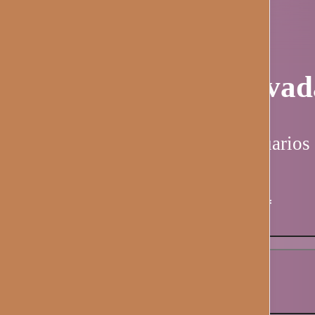
Página privad
Esta página es solo para usuarios 
Nombre de usuario / email
*
Contraseña
*