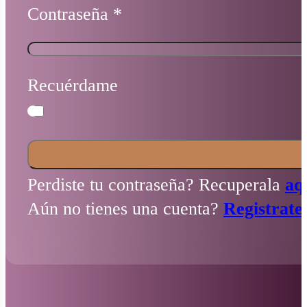
Contraseña
*
Recuérdame
Perdiste tu contraseña? Recuperala
aq
Aún no tienes una cuenta?
Registrate