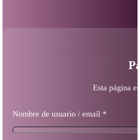
Pá
Esta página es
Nombre de usuario / email
*