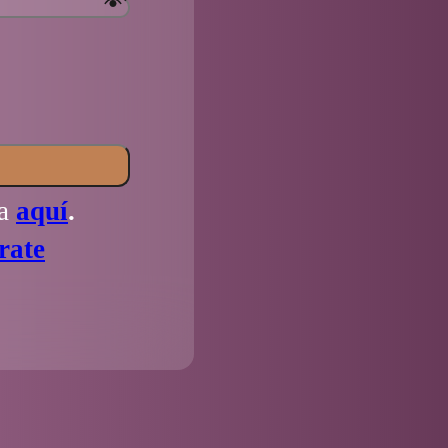
la
aquí
.
rate