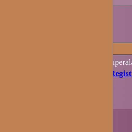
Recuérdame
Iniciar sesión
Perdiste tu contraseña? Recupera
Aún no tienes una cuenta?
Regist
Ahora.