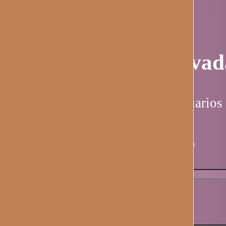
Página privad
Esta página es solo para usuarios 
Nombre de usuario / email
*
Contraseña
*