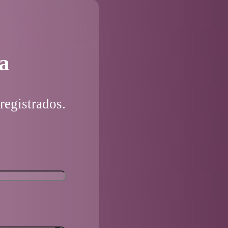
a
registrados.