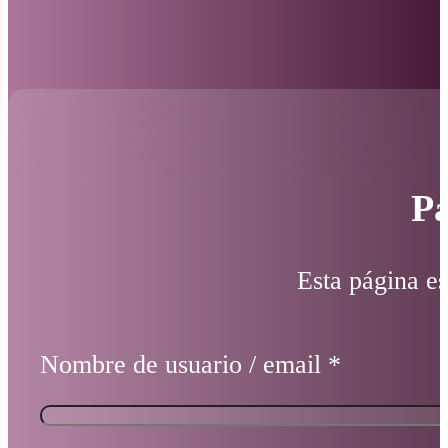
Pá
Esta página es
Nombre de usuario / email
*