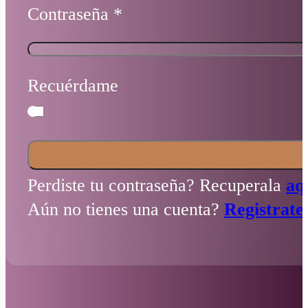
Contraseña
*
Recuérdame
Perdiste tu contraseña? Recuperala
aq
Aún no tienes una cuenta?
Registrate