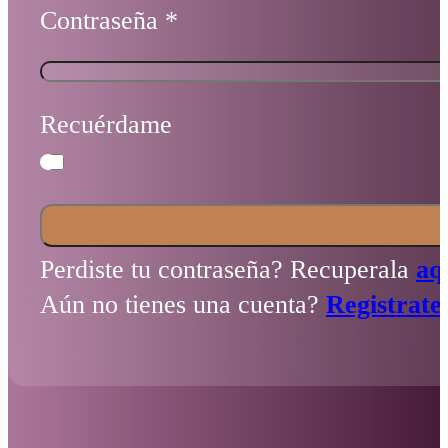
Contraseña
*
Recuérdame
Perdiste tu contraseña? Recuperala
aq
Aún no tienes una cuenta?
Registrate