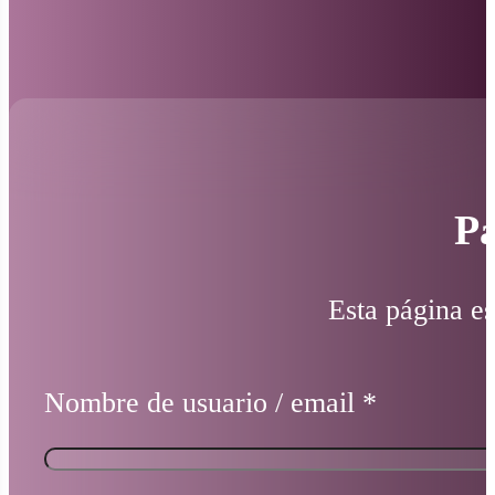
Pá
Esta página es
Nombre de usuario / email
*