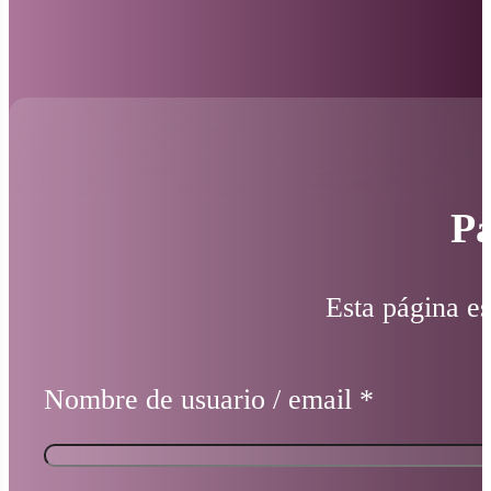
Pá
Esta página es
Nombre de usuario / email
*