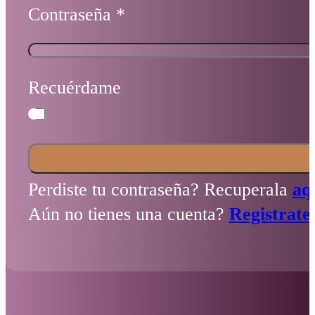
Contraseña
*
Recuérdame
Perdiste tu contraseña? Recuperala
aq
Aún no tienes una cuenta?
Registrate