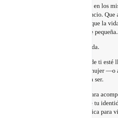
Quizá sientes que ya no encajas en los m
lugares. Que necesitas más silencio. Que 
relaciones están cambiando. O que la vid
construiste comienza a quedarte pequeña.
Eso no significa que estés perdida.
Puede que una antigua versión de ti esté 
a su fin para abrir espacio a la mujer —o 
hombre— que estás llamada/o a ser.
He preparado un nuevo vídeo para acomp
a reconocer las 8 señales de que tu identi
cambiando, junto con una práctica para vi