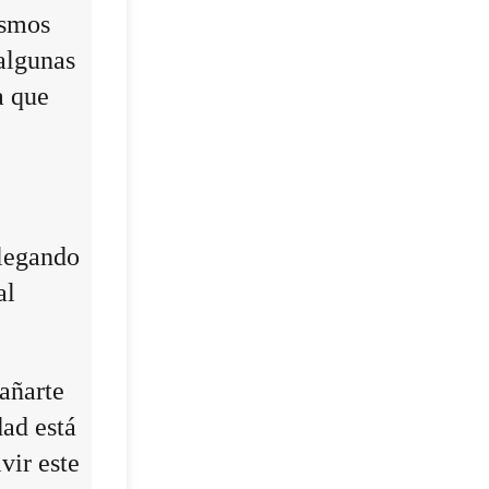
ismos
algunas
a que
llegando
al
añarte
dad está
vir este