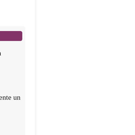
a
ente un