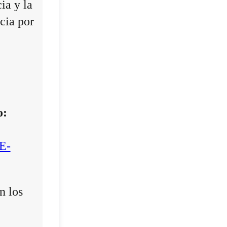
ia y la
cia por
o:
E-
n los