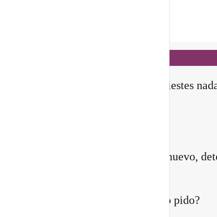
Notificaciones
hace 18 horas
✨ En este
Portal 8/8
, no manifiestes nad
todavía
Querida comunidad:
Antes de pedirle a la vida algo nuevo, det
instante y pregúntate:
¿Quién estoy siendo mientras lo pido?