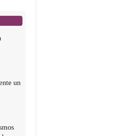
a
ente un
ismos