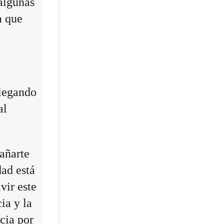
algunas
a que
llegando
al
añarte
dad está
vir este
ia y la
cia por