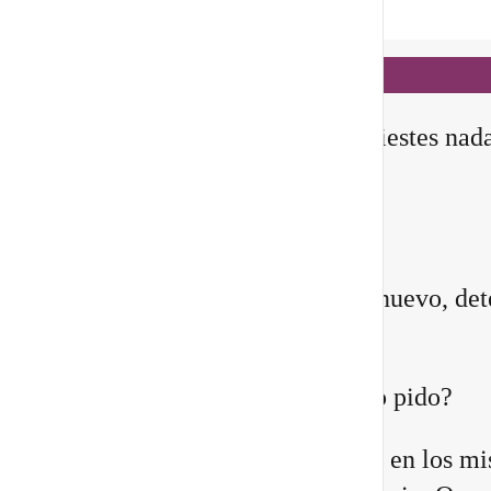
Notificaciones
hace 3 días
✨ En este
Portal 8/8
, no manifiestes nad
todavía
Querida comunidad:
Antes de pedirle a la vida algo nuevo, det
instante y pregúntate:
¿Quién estoy siendo mientras lo pido?
Quizá sientes que ya no encajas en los m