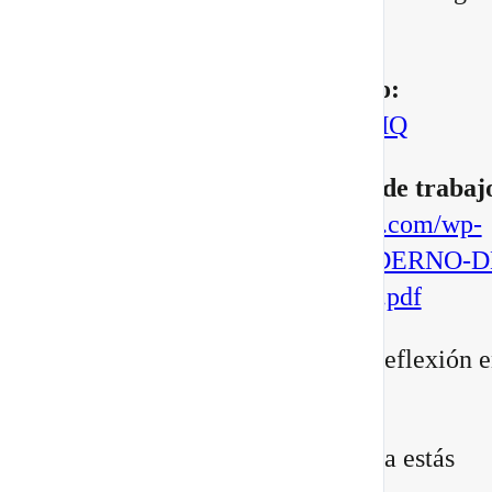
manifestar.
▶️
Mira aquí el vídeo completo:
https://youtu.be/BoVcVcLCNMQ
▶️
Descarga aqui tu cuaderno de trabaj
https://escuelatransformacional.com/wp-
content/uploads/2026/08/CUADERNO-D
ESCRITURA-POTAL-88-2026.pdf
Después de verlo, comparte tu reflexión e
comentarios:
¿Qué versión de ti sientes que ya estás