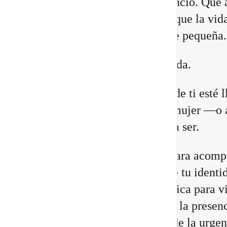
lugares. Que necesitas más silencio. Que 
relaciones están cambiando. O que la vid
construiste comienza a quedarte pequeña.
Eso no significa que estés perdida.
Puede que una antigua versión de ti esté 
a su fin para abrir espacio a la mujer —o 
hombre— que estás llamada/o a ser.
He preparado un nuevo vídeo para acomp
a reconocer las 8 señales de que tu identi
cambiando, junto con una práctica para vi
Portal 8/8 desde la consciencia, la presenc
transformación interior, no desde la urgen