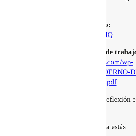
manifestar.
▶️
Mira aquí el vídeo completo:
https://youtu.be/BoVcVcLCNMQ
▶️
Descarga aqui tu cuaderno de trabaj
https://escuelatransformacional.com/wp-
content/uploads/2026/08/CUADERNO-D
ESCRITURA-POTAL-88-2026.pdf
Después de verlo, comparte tu reflexión e
comentarios:
¿Qué versión de ti sientes que ya estás