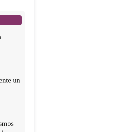
a
ente un
ismos