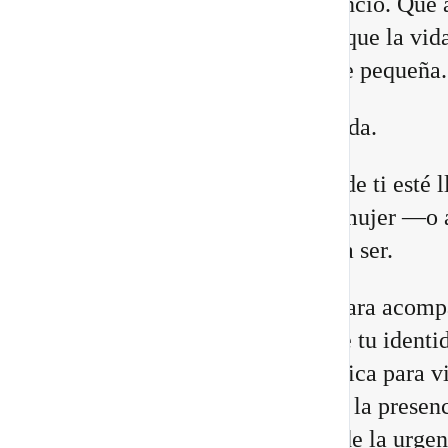
lugares. Que necesitas más silencio. Que 
relaciones están cambiando. O que la vid
construiste comienza a quedarte pequeña.
Eso no significa que estés perdida.
Puede que una antigua versión de ti esté 
a su fin para abrir espacio a la mujer —o 
hombre— que estás llamada/o a ser.
He preparado un nuevo vídeo para acomp
a reconocer las 8 señales de que tu identi
cambiando, junto con una práctica para vi
Portal 8/8 desde la consciencia, la presenc
transformación interior, no desde la urgen