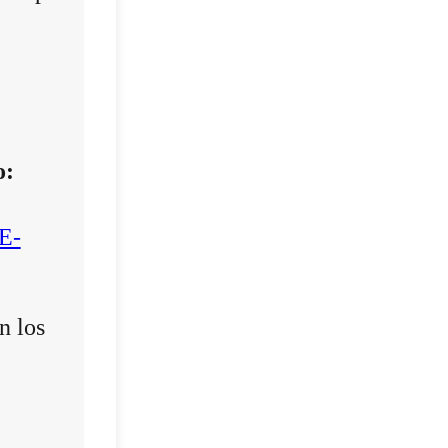
o:
E-
n los