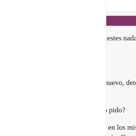
Notificaciones
hace 1 día
✨ En este
Portal 8/8
, no manifiestes nad
todavía
Querida comunidad:
Antes de pedirle a la vida algo nuevo, det
instante y pregúntate:
¿Quién estoy siendo mientras lo pido?
Quizá sientes que ya no encajas en los m