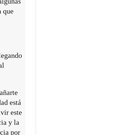
algunas
a que
llegando
al
añarte
dad está
vir este
ia y la
cia por