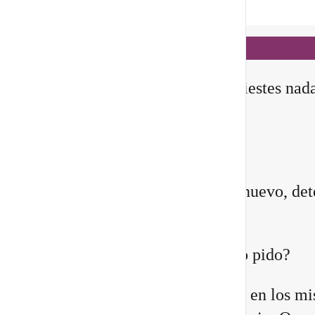
Notificaciones
hace 4 horas
✨ En este
Portal 8/8
, no manifiestes nad
todavía
Querida comunidad:
Antes de pedirle a la vida algo nuevo, det
instante y pregúntate:
¿Quién estoy siendo mientras lo pido?
Quizá sientes que ya no encajas en los m