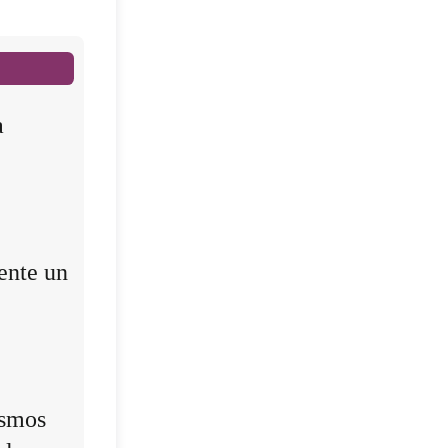
a
ente un
ismos