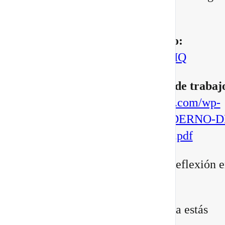
manifestar.
▶️
Mira aquí el vídeo completo:
https://youtu.be/BoVcVcLCNMQ
▶️
Descarga aqui tu cuaderno de trabaj
https://escuelatransformacional.com/wp-
content/uploads/2026/08/CUADERNO-D
ESCRITURA-POTAL-88-2026.pdf
Después de verlo, comparte tu reflexión e
comentarios:
¿Qué versión de ti sientes que ya estás