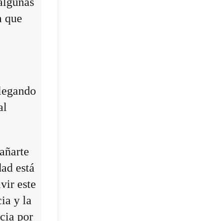
algunas
a que
llegando
al
añarte
dad está
vir este
ia y la
cia por