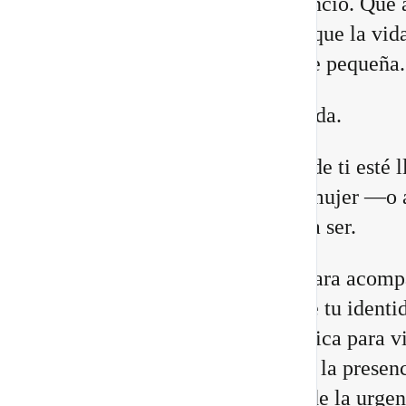
lugares. Que necesitas más silencio. Que 
relaciones están cambiando. O que la vid
construiste comienza a quedarte pequeña.
Eso no significa que estés perdida.
Puede que una antigua versión de ti esté 
a su fin para abrir espacio a la mujer —o 
hombre— que estás llamada/o a ser.
He preparado un nuevo vídeo para acomp
a reconocer las 8 señales de que tu identi
cambiando, junto con una práctica para vi
Portal 8/8 desde la consciencia, la presenc
transformación interior, no desde la urgen