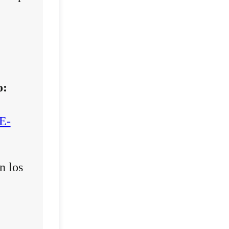
o:
E-
n los