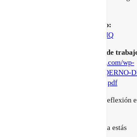
manifestar.
▶️
Mira aquí el vídeo completo:
https://youtu.be/BoVcVcLCNMQ
▶️
Descarga aqui tu cuaderno de trabaj
https://escuelatransformacional.com/wp-
content/uploads/2026/08/CUADERNO-D
ESCRITURA-POTAL-88-2026.pdf
Después de verlo, comparte tu reflexión e
comentarios:
¿Qué versión de ti sientes que ya estás