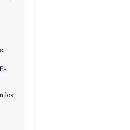
o:
E-
n los