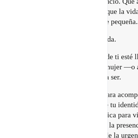
lugares. Que necesitas más silencio. Que 
relaciones están cambiando. O que la vid
construiste comienza a quedarte pequeña.
Eso no significa que estés perdida.
Puede que una antigua versión de ti esté 
a su fin para abrir espacio a la mujer —o 
hombre— que estás llamada/o a ser.
He preparado un nuevo vídeo para acomp
a reconocer las 8 señales de que tu identi
cambiando, junto con una práctica para vi
Portal 8/8 desde la consciencia, la presenc
transformación interior, no desde la urgen