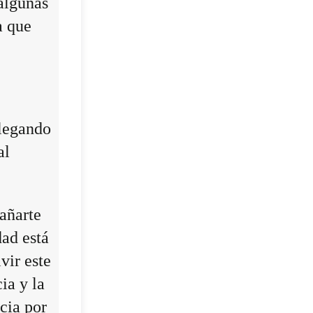
algunas
a que
llegando
al
añarte
dad está
vir este
ia y la
cia por