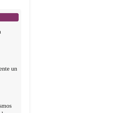
a
ente un
ismos