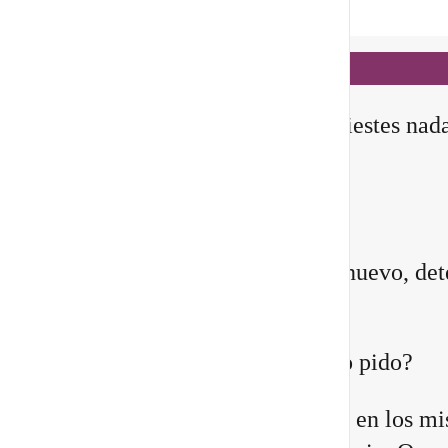
Notificaciones
hace 2 días
✨ En este
Portal 8/8
, no manifiestes nad
todavía
Querida comunidad:
Antes de pedirle a la vida algo nuevo, det
instante y pregúntate:
¿Quién estoy siendo mientras lo pido?
Quizá sientes que ya no encajas en los m