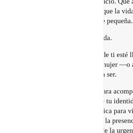
lugares. Que necesitas más silencio. Que 
relaciones están cambiando. O que la vid
construiste comienza a quedarte pequeña.
Eso no significa que estés perdida.
Puede que una antigua versión de ti esté 
a su fin para abrir espacio a la mujer —o 
hombre— que estás llamada/o a ser.
He preparado un nuevo vídeo para acomp
a reconocer las 8 señales de que tu identi
cambiando, junto con una práctica para vi
Portal 8/8 desde la consciencia, la presenc
transformación interior, no desde la urgen