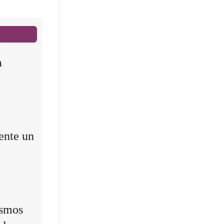
a
ente un
ismos