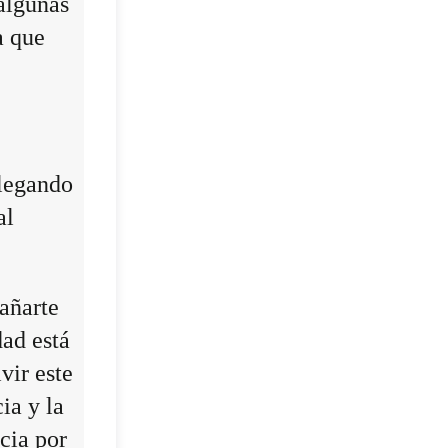
algunas
a que
llegando
al
añarte
dad está
vir este
ia y la
cia por