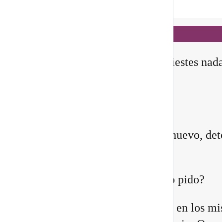
Notificaciones
hace 3 días
✨ En este
Portal 8/8
, no manifiestes nad
todavía
Querida comunidad:
Antes de pedirle a la vida algo nuevo, det
instante y pregúntate:
¿Quién estoy siendo mientras lo pido?
Quizá sientes que ya no encajas en los m