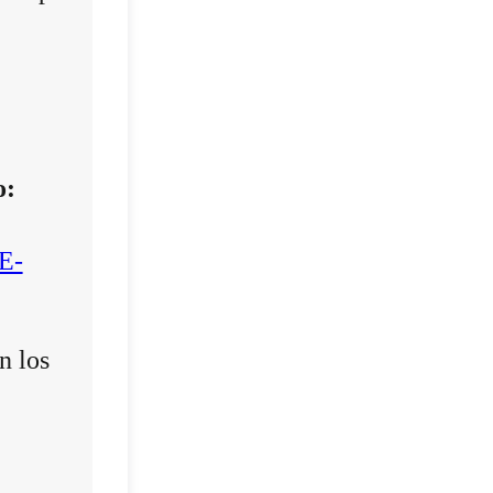
o:
E-
n los