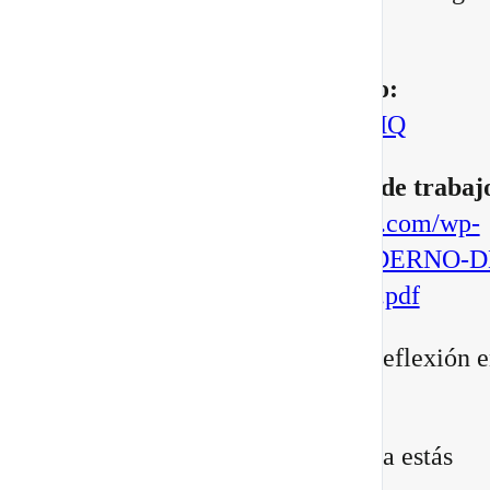
manifestar.
▶️
Mira aquí el vídeo completo:
https://youtu.be/BoVcVcLCNMQ
▶️
Descarga aqui tu cuaderno de trabaj
https://escuelatransformacional.com/wp-
content/uploads/2026/08/CUADERNO-D
ESCRITURA-POTAL-88-2026.pdf
Después de verlo, comparte tu reflexión e
comentarios:
¿Qué versión de ti sientes que ya estás