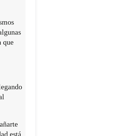
ismos
algunas
a que
llegando
al
añarte
dad está