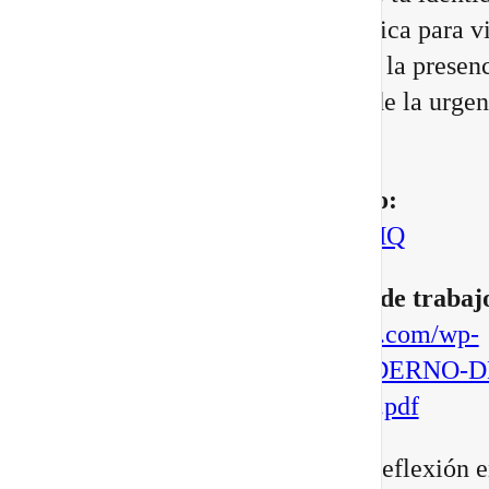
cambiando, junto con una práctica para vi
Portal 8/8 desde la consciencia, la presenc
transformación interior, no desde la urgen
manifestar.
▶️
Mira aquí el vídeo completo:
https://youtu.be/BoVcVcLCNMQ
▶️
Descarga aqui tu cuaderno de trabaj
https://escuelatransformacional.com/wp-
content/uploads/2026/08/CUADERNO-D
ESCRITURA-POTAL-88-2026.pdf
Después de verlo, comparte tu reflexión e