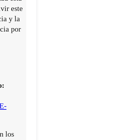
vir este
ia y la
cia por
o:
E-
n los