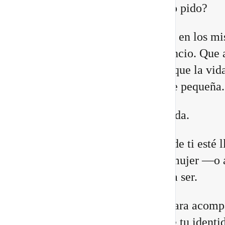
¿Quién estoy siendo mientras lo pido?
Quizá sientes que ya no encajas en los m
lugares. Que necesitas más silencio. Que 
relaciones están cambiando. O que la vid
construiste comienza a quedarte pequeña.
Eso no significa que estés perdida.
Puede que una antigua versión de ti esté 
a su fin para abrir espacio a la mujer —o 
hombre— que estás llamada/o a ser.
He preparado un nuevo vídeo para acomp
a reconocer las 8 señales de que tu identi