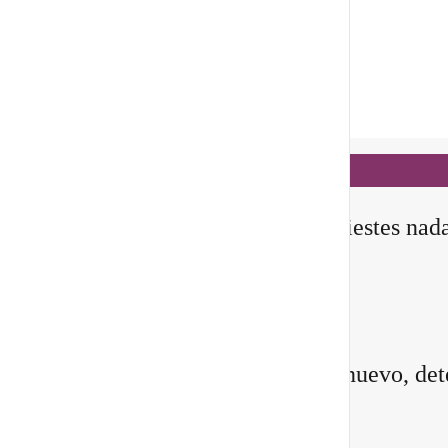
Notificaciones
hace 3 días
✨ En este
Portal 8/8
, no manifiestes nad
todavía
Querida comunidad:
Antes de pedirle a la vida algo nuevo, det
instante y pregúntate: