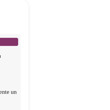
a
ente un