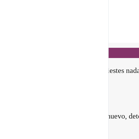
Notificaciones
hace 4 horas
✨ En este
Portal 8/8
, no manifiestes nad
todavía
Querida comunidad:
Antes de pedirle a la vida algo nuevo, det
instante y pregúntate: