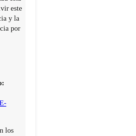
vir este
ia y la
cia por
o:
E-
n los