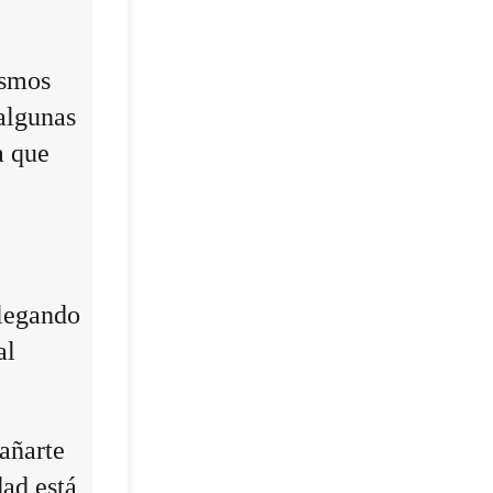
ismos
algunas
a que
llegando
al
añarte
dad está