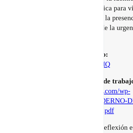
cambiando, junto con una práctica para vi
Portal 8/8 desde la consciencia, la presenc
transformación interior, no desde la urgen
manifestar.
▶️
Mira aquí el vídeo completo:
https://youtu.be/BoVcVcLCNMQ
▶️
Descarga aqui tu cuaderno de trabaj
https://escuelatransformacional.com/wp-
content/uploads/2026/08/CUADERNO-D
ESCRITURA-POTAL-88-2026.pdf
Después de verlo, comparte tu reflexión e