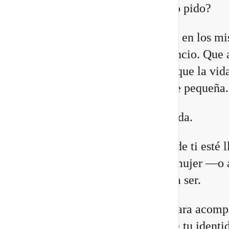
¿Quién estoy siendo mientras lo pido?
Quizá sientes que ya no encajas en los m
lugares. Que necesitas más silencio. Que 
relaciones están cambiando. O que la vid
construiste comienza a quedarte pequeña.
Eso no significa que estés perdida.
Puede que una antigua versión de ti esté 
a su fin para abrir espacio a la mujer —o 
hombre— que estás llamada/o a ser.
He preparado un nuevo vídeo para acomp
a reconocer las 8 señales de que tu identi