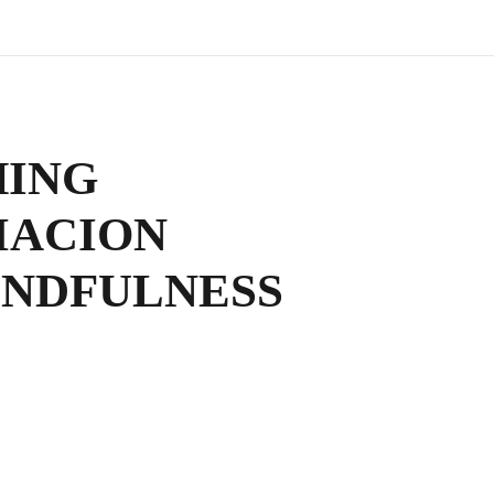
HING
MACION
INDFULNESS