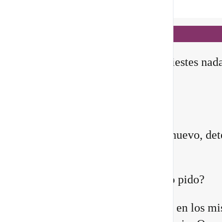
Notificaciones
hace 1 día
✨ En este
Portal 8/8
, no manifiestes nad
todavía
Querida comunidad:
Antes de pedirle a la vida algo nuevo, det
instante y pregúntate:
¿Quién estoy siendo mientras lo pido?
Quizá sientes que ya no encajas en los m