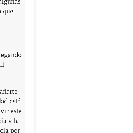
algunas
a que
llegando
al
añarte
dad está
vir este
ia y la
cia por