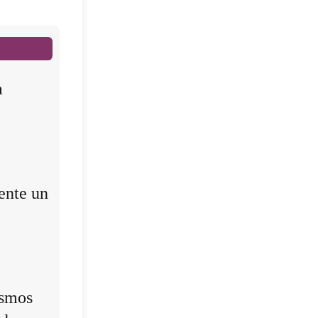
a
ente un
ismos