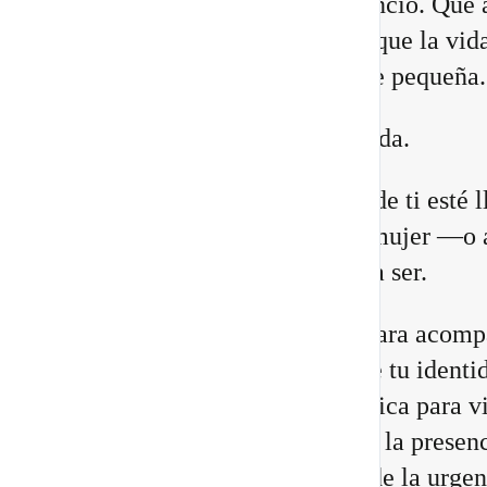
lugares. Que necesitas más silencio. Que 
relaciones están cambiando. O que la vid
construiste comienza a quedarte pequeña.
Eso no significa que estés perdida.
Puede que una antigua versión de ti esté 
a su fin para abrir espacio a la mujer —o 
hombre— que estás llamada/o a ser.
He preparado un nuevo vídeo para acomp
a reconocer las 8 señales de que tu identi
cambiando, junto con una práctica para vi
Portal 8/8 desde la consciencia, la presenc
transformación interior, no desde la urgen