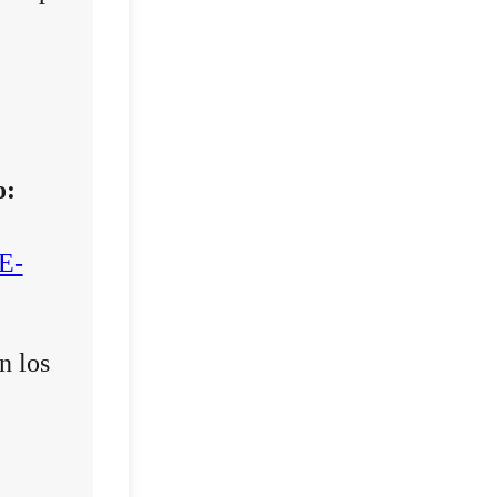
o:
E-
n los