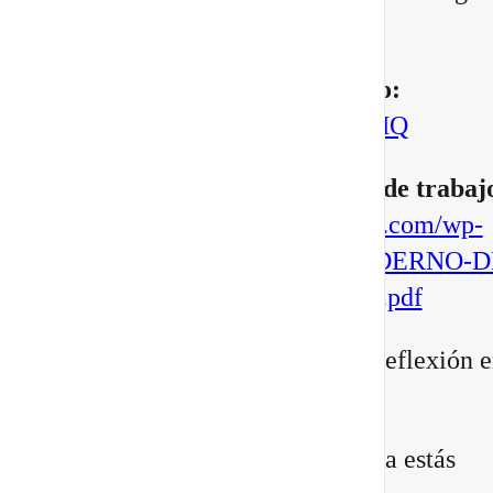
manifestar.
▶️
Mira aquí el vídeo completo:
https://youtu.be/BoVcVcLCNMQ
▶️
Descarga aqui tu cuaderno de trabaj
https://escuelatransformacional.com/wp-
content/uploads/2026/08/CUADERNO-D
ESCRITURA-POTAL-88-2026.pdf
Después de verlo, comparte tu reflexión e
comentarios:
¿Qué versión de ti sientes que ya estás