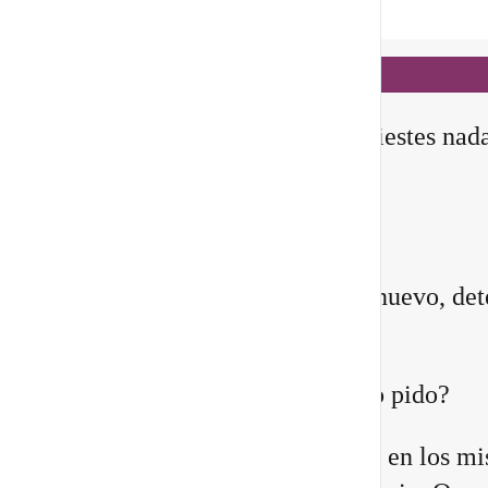
Notificaciones
hace 2 días
✨ En este
Portal 8/8
, no manifiestes nad
todavía
Querida comunidad:
Antes de pedirle a la vida algo nuevo, det
instante y pregúntate:
¿Quién estoy siendo mientras lo pido?
Quizá sientes que ya no encajas en los m