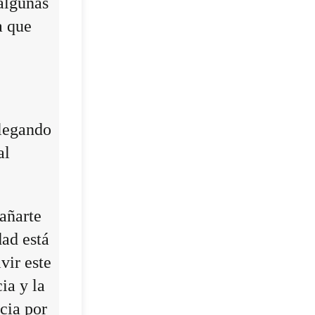
algunas
a que
llegando
al
añarte
dad está
vir este
ia y la
cia por