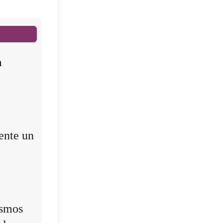
a
ente un
ismos