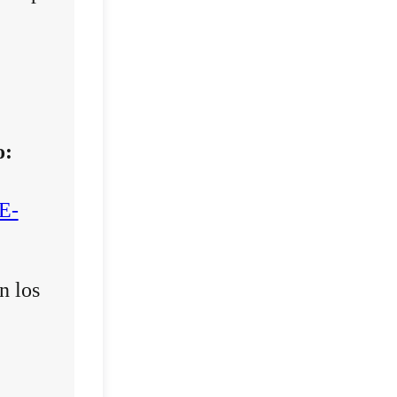
o:
E-
n los