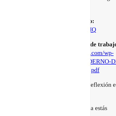
manifestar.
▶️
Mira aquí el vídeo completo:
https://youtu.be/BoVcVcLCNMQ
▶️
Descarga aqui tu cuaderno de trabaj
https://escuelatransformacional.com/wp-
content/uploads/2026/08/CUADERNO-D
ESCRITURA-POTAL-88-2026.pdf
Después de verlo, comparte tu reflexión e
comentarios:
¿Qué versión de ti sientes que ya estás