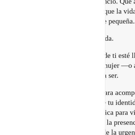
lugares. Que necesitas más silencio. Que 
relaciones están cambiando. O que la vid
construiste comienza a quedarte pequeña.
Eso no significa que estés perdida.
Puede que una antigua versión de ti esté 
a su fin para abrir espacio a la mujer —o 
hombre— que estás llamada/o a ser.
He preparado un nuevo vídeo para acomp
a reconocer las 8 señales de que tu identi
cambiando, junto con una práctica para vi
Portal 8/8 desde la consciencia, la presenc
transformación interior, no desde la urgen