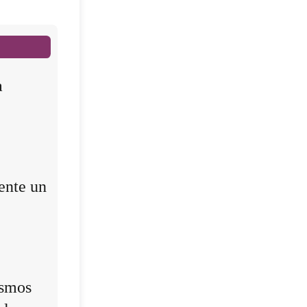
a
ente un
ismos