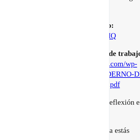
manifestar.
▶️
Mira aquí el vídeo completo:
https://youtu.be/BoVcVcLCNMQ
▶️
Descarga aqui tu cuaderno de trabaj
https://escuelatransformacional.com/wp-
content/uploads/2026/08/CUADERNO-D
ESCRITURA-POTAL-88-2026.pdf
Después de verlo, comparte tu reflexión e
comentarios:
¿Qué versión de ti sientes que ya estás