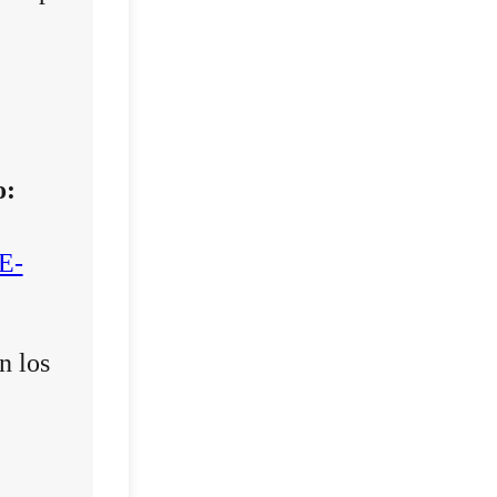
o:
E-
n los