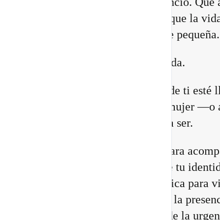
lugares. Que necesitas más silencio. Que 
relaciones están cambiando. O que la vid
construiste comienza a quedarte pequeña.
Eso no significa que estés perdida.
Puede que una antigua versión de ti esté 
a su fin para abrir espacio a la mujer —o 
hombre— que estás llamada/o a ser.
He preparado un nuevo vídeo para acomp
a reconocer las 8 señales de que tu identi
cambiando, junto con una práctica para vi
Portal 8/8 desde la consciencia, la presenc
transformación interior, no desde la urgen