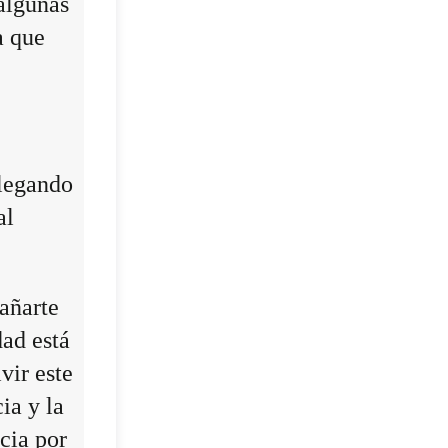
algunas
a que
llegando
al
añarte
dad está
vir este
ia y la
cia por