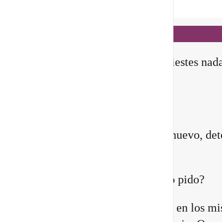
Notificaciones
hace 1 día
✨ En este
Portal 8/8
, no manifiestes nad
todavía
Querida comunidad:
Antes de pedirle a la vida algo nuevo, det
instante y pregúntate:
¿Quién estoy siendo mientras lo pido?
Quizá sientes que ya no encajas en los m