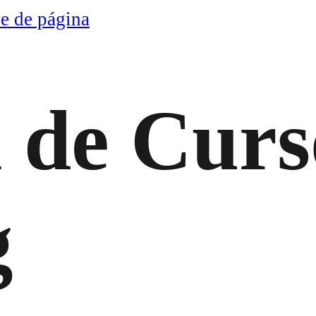
ie de página
 de Curs
g