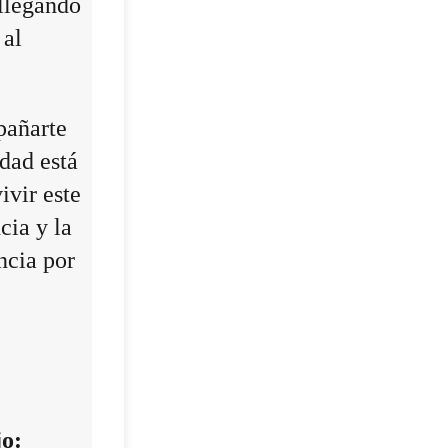
 llegando
 al
pañarte
idad está
ivir este
cia y la
ncia por
jo: