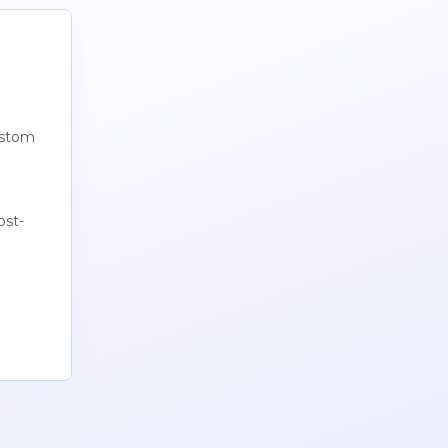
ustom
ost-