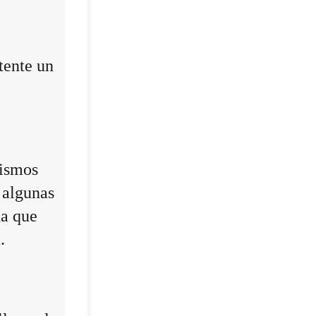
tente un
mismos
 algunas
da que
.