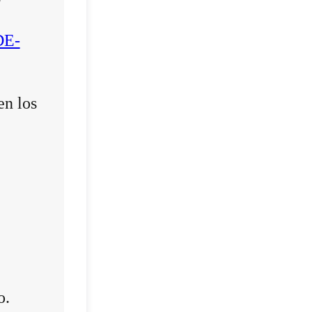
DE-
en los
o.