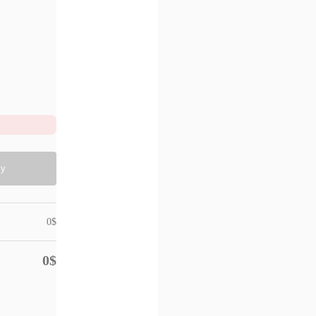
ly
0
$
0
$