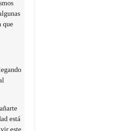
ismos
algunas
a que
llegando
al
añarte
dad está
vir este