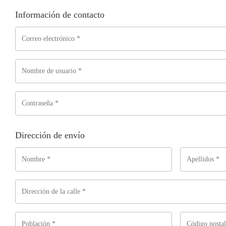
processing
Información de contacto
field
Payment
validation
field
Dirección de envío