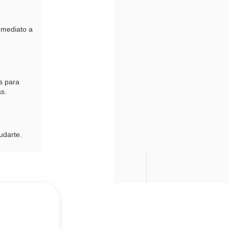
nmediato a
s para
s.
yudarte.