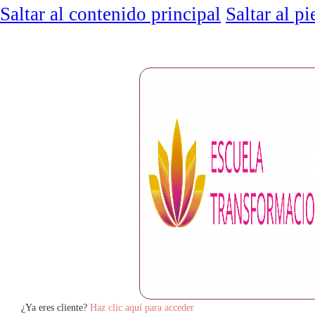
Saltar al contenido principal
Saltar al p
Payment
¿Ya eres cliente?
Haz clic aquí para acceder