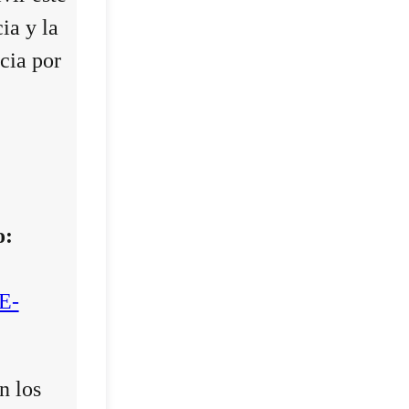
ia y la
cia por
o:
E-
n los