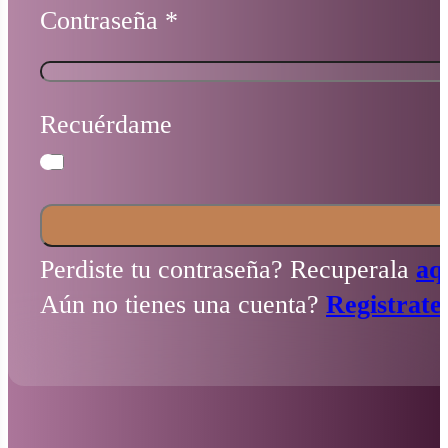
Contraseña
*
Recuérdame
Perdiste tu contraseña? Recuperala
aq
Aún no tienes una cuenta?
Registrate