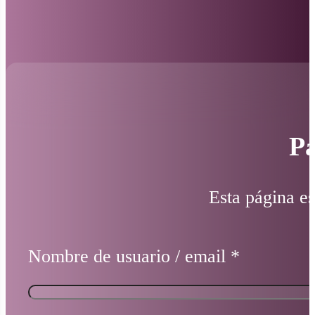
Pá
Esta página es
Nombre de usuario / email
*